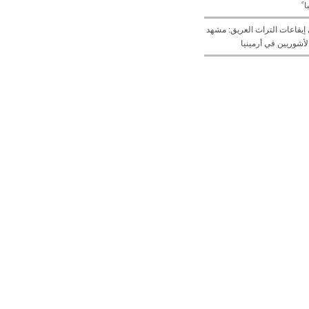
 ً
يقاعات التراث العريق: مشهد
لأشوريين في أرمينيا