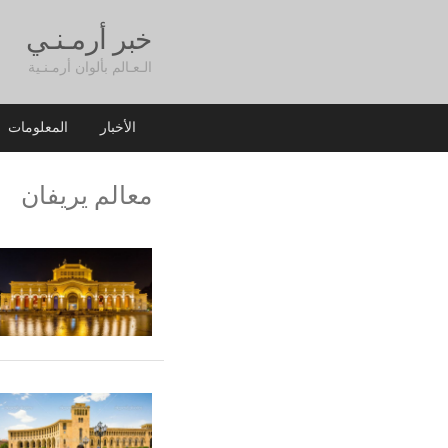
خبر أرمـنـي
الـعـالم بألوان أرمـنـية
الأخبار
المعلومات
معالم يريفان