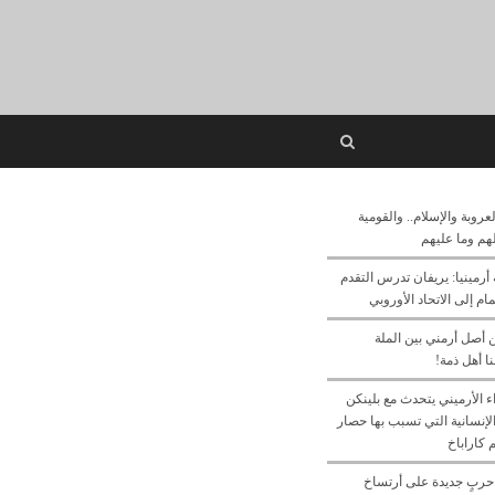
Open
search
panel
لعروبة والإسلام.. والقومية
 لهم وما عليهم
أرمينيا: يريفان تدرس التقدم
م إلى الاتحاد الأوروبي
ن أصل أرمني بين الملة
ا أهل ذمة!
ء الأرميني يتحدث مع بلينكن
لإنسانية التي تسبب بها حصار
 كاراباخ
حربٍ جديدة على أرتساخ