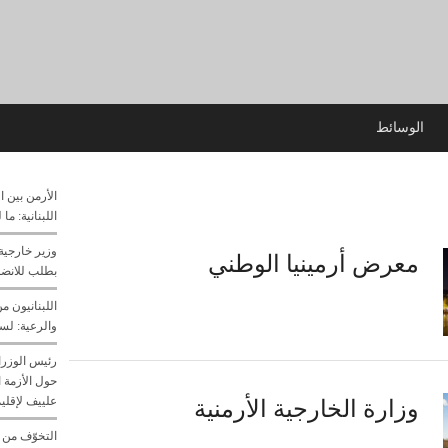
الوسائط
الأرمن بين ا
اللبنانية: ما
وزير خارجية 
معرض أرمينيا الوطني
بطلب للانضما
اللبنانيون م
والرعية: لسن
رئيس الوزرا
حول الأزمة ا
علييف لإقليم
وزارة الخارجية الأرمنية
التخوّف من 