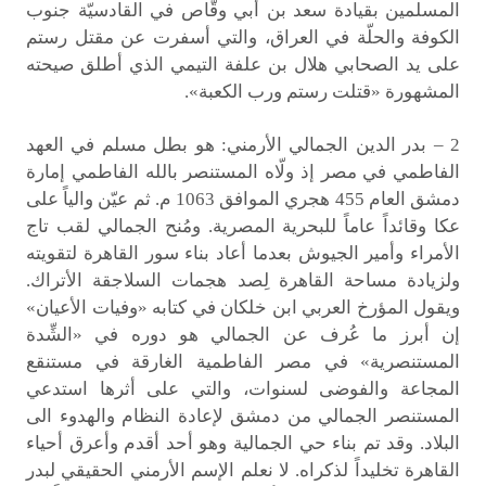
المسلمين بقيادة سعد بن أبي وقّاص في القادسيّة جنوب
الكوفة والحلّة في العراق، والتي أسفرت عن مقتل رستم
على يد الصحابي هلال بن علفة التيمي الذي أطلق صيحته
المشهورة «قتلت رستم ورب الكعبة».
2 – بدر الدين الجمالي الأرمني: هو بطل مسلم في العهد
الفاطمي في مصر إذ ولّاه المستنصر بالله الفاطمي إمارة
دمشق العام 455 هجري الموافق 1063 م. ثم عيّن والياً على
عكا وقائداً عاماً للبحرية المصرية. ومُنح الجمالي لقب تاج
الأمراء وأمير الجيوش بعدما أعاد بناء سور القاهرة لتقويته
ولزيادة مساحة القاهرة لِصد هجمات السلاجقة الأتراك.
ويقول المؤرخ العربي ابن خلكان في كتابه «وفيات الأعيان»
إن أبرز ما عُرف عن الجمالي هو دوره في «الشِّدة
المستنصرية» في مصر الفاطمية الغارقة في مستنقع
المجاعة والفوضى لسنوات، والتي على أثرها استدعي
المستنصر الجمالي من دمشق لإعادة النظام والهدوء الى
البلاد. وقد تم بناء حي الجمالية وهو أحد أقدم وأعرق أحياء
القاهرة تخليداً لذكراه. لا نعلم الإسم الأرمني الحقيقي لبدر