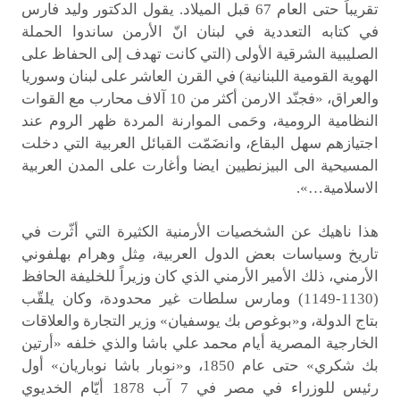
تقريباً حتى العام 67 قبل الميلاد. يقول الدكتور وليد فارس
في كتابه التعددية في لبنان انّ الأرمن ساندوا الحملة
الصليبية الشرقية الأولى (التي كانت تهدف إلى الحفاظ على
الهوية القومية اللبنانية) في القرن العاشر على لبنان وسوريا
والعراق، «فجنّد الارمن أكثر من 10 آلاف محارب مع القوات
النظامية الرومية، وحَمى الموارنة المردة ظهر الروم عند
اجتيازهم سهل البقاع، وانضَمّت القبائل العربية التي دخلت
المسيحية الى البيزنطيين ايضا وأغارت على المدن العربية
الاسلامية…».
هذا ناهيك عن الشخصيات الأرمنية الكثيرة التي أثّرت في
تاريخ وسياسات بعض الدول العربية، مِثل وهرام بهلفوني
الأرمني، ذلك الأمير الأرمني الذي كان وزيراً للخليفة الحافظ
(1130-1149) ومارس سلطات غير محدودة، وكان يلقّب
بتاج الدولة، و«بوغوص بك يوسفيان» وزير التجارة والعلاقات
الخارجية المصرية أيام محمد علي باشا والذي خلفه «أرتين
بك شكري» حتى عام 1850، و«نوبار باشا نوباريان» أول
رئيس للوزراء في مصر في 7 آب 1878 أيّام الخديوي