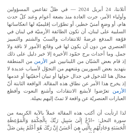
أتلانتا، 24 أبريل 2024 — في ظلّ تقاعس المسؤولين
وأولياء الأمر، جرت العادة منذ بضعة أعوام وعند كلّ حدث
هام، أو وضعٍ أمنيّ خطير، أو تطوّرات إقليميّة لها انعكاساتها
السلبية على لبنان، أن تكون الطائفة الأرمنيّة في لبنان في
فوّهة المدفع عرضةً للانتقادات والسبّ والشتم والتمييز
العنصري من دون أن يكون لها في وقائع الأمور لا ناقة ولا
جمل. وما أحداث برج حمّود الأخيرة إلا خير دليل على ذلك
إذ قام بعض الشبّان من اللبنانيين غير
الأرمن
من المنطقة
بتهديد بعض السوريين ومَنعهم من التجوّل لأسباب عديدة لا
مجال هنا للدخول في جدال حولها أو تبيان أحقيّتها أو عدمها
إذ يخرج هذا الأمر عن نطاق هذه المقالة. الواقعة الثابتة أنّ
الأرمن
تعرّضوا لأبشع الانتقادات وأشنع النعوت وأفظع
العبارات العنصريّة عن واقعة لا تمتّ إليهم بصِلة.
لذا ارتأيت أن أكتب هذه المقالة عملاً بالآية الكريمة من
سورة النحل: «ادْعُ إِلَىٰ سَبِيلِ رَبِّكَ بِالْحِكْمَةِ وَالْمَوْعِظَةِ
الْحَسَنَةِ وَجَادِلْهُم بِالَّتِي هِيَ أَحْسَنُ إِنَّ رَبَّكَ هُوَ أَعْلَمُ بِمَن ضَلَّ