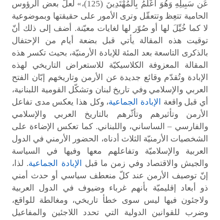
عَن سَبِيلِهِ وَهُوَ أَعْلَمُ بِالْمُهْتَدِينَ (125)،» لعلّ بعض الرؤوس
الحامية تتعِظ وتتعقّل وترى الأمور على حقيقتها وبموضوعية
لا كما خُيِّلَ لها أو صُوّر لها لغايات معيّنة. أضف إلى ذلك أنّ
توقيت هذه المقالة يأتي قبل بضعة أيام من الإحتفال
بالذكرى التاسعة بعد المئة للإبادة الأرمنيّة، بحيث تكسر هذه
المقالة المعزوفة الكلاسيكيّة للاستعراض التاريخي لهذه
الإبادة وتُقدّم وقائع جديدة عن الأرمن وتاريخهم إبّان الفتح
العربي والإسلامي وفي تاريخ لبنان وتشكّل القومية اللبنانية،
أي قبل واقعة
الإبادة الجماعية
، وكل هذا يعكس مدى تفاعل
الأرمن وتأثيرهم وتأثّرهم بالتاريخ العربي والإسلامي
والفارسي – الساساني، واللبناني. كما تعكس الإضاءة على
الشخصيات الأرمنيّة الثلاث أدناه، الحضور الأرمني في الدول
العربية والإسلاميّة وتفاعلهم معها وفيها في السياسة
والجيش والاقتصاد وفي زمن ما قبل
الإبادة الجماعية
. لذا،
إنّ توصيف الأرمن عند كلّ منعطف سياسي أو حدث أمني
ذو أبعاد إقليميّة بأنهم غرباء وضيوف في الدول العربية
ولاجئون فيها ليس سوى خطأ تاريخي، ومغالطة للواقع،
وضرب للقوانين الدولية التي تحدد اللاجئين والمفاعيل