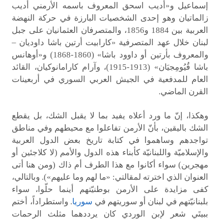
إسماعيل و«أديب اسحق المعروف باسمه الأرمني أديب
زالماتيان وهو إحدى الشخصيات البارزة في حركة النهضة
العربية بين 1884 و1856، والمتصرفان العثمانيان على جبل
لبنان خلال عهد المتصرفية «كارابيت أرتين باشا داوديان –
والمعروف بأرتين أو داوود باشا» (1860-1868) و«أوهانس
باشا قُيُومِجيَان» (1913-1915)، وآرام كارامانوكيان، القائد
العام للمدفعية في الجيش العربي السوري في أربعينات
القرن الماضي.
وهكذا، إنّ ما ورد أعلاه يفيد بما لا يقبل الشك، بل يقطع
الشك باليقين، بأنّ الأرمن تفاعلوا مع محيطهم وفي مناطق
تواجدهم وساهموا في كتابة تاريخ بعض الدول العربية
والإسلاميّة واللبنانيّة كأبناء هذه الدول والأمم (لا كلاجئين أو
مهجرين) سواء أكانوا مع هذا الطرف أم ذاك (ومن هنا أتى
العنوان الذي اخترته لمقالتي: «ما لهم وما عليهم»). وبالتالي،
كفى مزايدة على الأرمن بوطنيّتهم أينما حلّوا، سواء
بلبنانيّتهم في لبنان أو سوريتهم في
سوريا
. واستطراداً، أختم
ببيتَي شعر لإبن الوردي كان يرددهما مثلث الرحمات