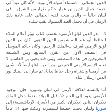
الدين الجمالي – باستثناء أصوله الأرمينية – لأنّه كان عبداً في
خدمة جمال الدين بن عمار حاكم طرابلس الشرق – في
لبنان حالياً – والذي منحه لقبه الجمالي على عادة ذلك
الزمان في أن يحمل العبد المملوك لقب سيّده.
3 – بدر الدين لؤلؤ الأرمني: بحسب كتاب سِيَر أعلام النبلاء
للحافظ أبو عبد الله شمس الدين الذهبي، كان بدر الدين
لؤلؤ الأرمني يُعرف بـ»الملك الرحيم» وكان حاكم الموصل
في النصف الاول من القرن السابع، ومن الشـيعة
المعروفين في هذه المنطقة، وبَنى قبة يحيى بن القاسم. لا
نعلم الإسم الأرمني الحقيقي لبدر الدين لؤلؤ أيضاً لأنه سُبي
من أرمينيا واشتراه رجل خياط بدايةً، ثم صار إلى الملك نور
الدين أرسلان شاه.
أما بالنسبة لعلاقة الأرمن في لبنان وسوريا، فإن الوجود
الأرمني يعود إلى العام 82 قبل الميلاد بعدما دخل الملك
ديكران الثاني (ديكران الكبير من الأسرة الآرداشيسية) إلى
سوريا
ولبنان بحيث خضعتا لسيطرته ومكثَ فيها 14 عاماً