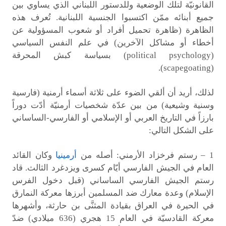
القانونيّة لتلك الوضعية وللدستور اللبناني الذي يساوي بين
جميع أبنائه ممّن اكتسبوا الجنسية اللبنانية. تُعرف هذه
الظاهرة (ظاهرة تحميل أفراد أو شعوب المسؤولية عن
أخطاء أو مشاكل الآخرين) في علم النفس السياسي
(political psychology) بسياسة كبش المحرقة
(scapegoating).
لذلك، أريد أن ألقي الضوء على ثلاثة أسماء أرمنية (فارسية
وسنية وشيعية) من بين عدّة شخصيات أرمنيّة أدّت دوراً
بارزاً في التاريخ العربي أو الإسلامي أو الفارسي-الساساني
على الشكل التالي:
1 – رستم فرخزاد الأرمني: أصله من
أرمينيا
وكان القائد
العام في الجيش الفارسي أيّام كسرى ويزدغرد الثالث. قاد
رستم الجيش الفارسي الساساني (قبل دخول الفرس
الإسلام) وعدة معارك ضد المسلمين أبرزها معركة النمارق
في الحيرة في العراق بقيادة المثنَّى بن حارثة، وأشهرها
معركة القادسيّة في العام 15 هجري (636 ميلادي) ضدّ