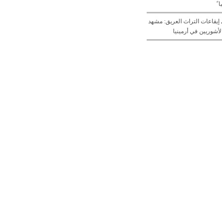
 ً
يقاعات التراث العريق: مشهد
لأشوريين في أرمينيا