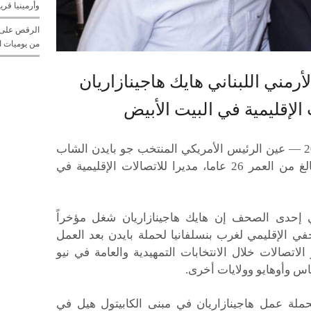
وأرمينيا قريبا
الرقص على إ
من يوميات ا
أرمني اللبناني هايك هاجينازاريان
 الإقليمية في البيت الأبيض
واشنطن، 16 يناير 2021 — عين الرئيس الأمريكي المنتخب جو بايدن الشاب
هايك هاجينازاريان، البالغ من العمر 26 عاما، مديرا للاتصالات الإقليمية في
 إحدى الصحف إن هايك هاجينازاريان شغل مؤخراً
 الإقليمي لغرب بنسلفانيا لحملة بايدن بعد العمل
لاتصالات خلال الانتخابات التمهيدية والعامة في نيو
اس وأوهايو وولايات أخرى.
ملة عمل هاجينازاريان في مبنى الكابيتول هيل في