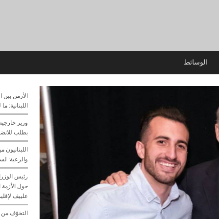
الوسائط
الأرمن بين ا
اللبنانية: ما
وزير خارجية 
بطلب للانضما
اللبنانيون م
والرعية: لسن
رئيس الوزرا
حول الأزمة ا
علييف لإقليم
التخوّف من 