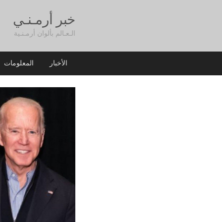
خبر أرمـنـي
الـعـالم بألوان أرمـنـية
الأخبار
المعلومات