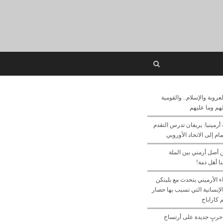
Open
search
panel
لعروبة والإسلام.. والقومية
 لهم وما عليهم
أرمينيا: يريفان تدرس التقدم
م إلى الاتحاد الأوروبي
ن أصل أرمني بين الملة
ا أهل ذمة!
ء الأرميني يتحدث مع بلينكن
لإنسانية التي تسبب بها حصار
 كاراباخ
حربٍ جديدة على أرتساخ