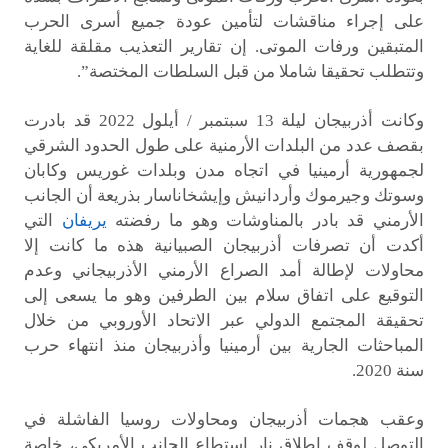
على إجراء مناقشات لتأمين عودة جميع أسرى الحرب
المتبقين ورفات الموتى. إن تقارير التعذيب مقلقة للغاية
وتتطلب تحقيقا شاملا من قبل السلطات المختصة”.
وكانت أذربيجان ليلة 13 سبتمبر / أيلول 2022 قد بادرت
بقصف عدد من البلدات الأرمنية على طول الحدود الشرقي
لجمهورية أرمينيا في اتجاه مدن وبلدات غوريس وكابان
وسوتك وجيرموك وأردانيش وإيشخاناسار بذريعة أن الجانب
الأرمني قد بادر بالمناوشات وهو ما رفضته
يريفان
التي
أكدت أن تصرفات أذربيجان الصبيانية هذه ما كانت إلا
محاولات لإطالة أمد الصراع الأرمني الأذربيجاني وعدم
التوقيع على اتفاق سلام بين الطرفين وهو ما يسعى إلى
تحقيقة المجتمع الدولي عبر الاتحاد الأوروبي من خلال
المباحثات الجارية بين أرمينيا وأذربيجان منذ انتهاء حرب
سنة 2020.
وعقب هجمات أذربيجان ومحاولات روسيا الفاشلة في
التوصل لوقف اطلاق نار استطاع الجانب الأمريكي، خاصة