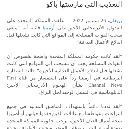
التعذيب التي مارستها باكو
يريفان
، 26 سبتمبر 2022 — علقت المملكة المتحدة على
العدوان الأذربيجاني الأخير على
أرمينيا
قائلة أنه “ينبغي
سحب القوات المسلحة إلى المواقع التي كانت تشغلها قبل
اندلاع الأعمال العدائية”.
“لقد كانت حكومة المملكة المتحدة واضحة بخصوص أن
القوات المسلحة يجب أن تنسحب إلى المواقع التي كانت
تشغلها قبل اندلاع الأعمال العدائية الأحيرة”. قالت السفارة
البريطانية في أرمينيا رداً على استفسار من قناة First
Channel News بشأن الهجوم الأذربيجاني الأخير:
الدبلوماسية هي السبيل الوحيد لحل النزاع.
“لقد نددنا دائماً باستهداف المناطق المدنية في جميع
النزاعات وعواطفنا مع عائلات الذين فقدوا حياتهم أو أصيبوا
نتيجة أعمال العنف الأخيرة. ترحب حكومة المملكة المتحدة
بعودة أسرى الحرب ورفات الموتى ونشجع الأطراف بشدة