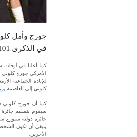
جورج وأمل كلوني
في الذكرى 101 للإبادة الأرمنية
كما أعلنا في أوقات س
الأمركي جورج كلوني س
للإبادة الجماعية الأر
كلوني إلى العاصمة
يري
كما أن جورج كلوني س
سيقوم بتسليم جائزة أو
جائزة دولية ستوزع سن
ينبغي أن تكون الشخصي
الأخرين.