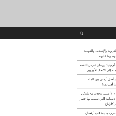
Open
search
panel
لعروبة والإسلام.. والقومية
 لهم وما عليهم
أرمينيا: يريفان تدرس التقدم
م إلى الاتحاد الأوروبي
ن أصل أرمني بين الملة
ا أهل ذمة!
ء الأرميني يتحدث مع بلينكن
لإنسانية التي تسبب بها حصار
 كاراباخ
حربٍ جديدة على أرتساخ