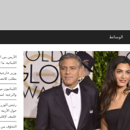
الوسائط
الأرمن بين ا
اللبنانية: ما
وزير خارجية 
بطلب للانضما
اللبنانيون م
والرعية: لسن
رئيس الوزرا
حول الأزمة ا
علييف لإقليم
التخوّف من 