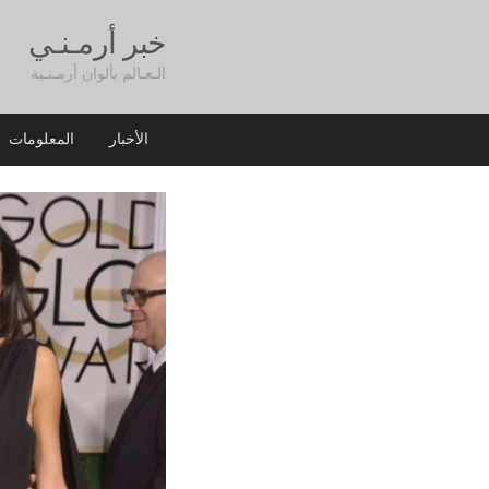
خبر أرمـنـي
الـعـالم بألوان أرمـنـية
الأخبار
المعلومات