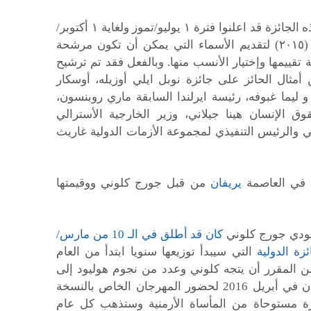
وكان القائمون على هذه الجائزة قد اعلنوا فترة ١ يوليو/تموز ولغاية ١ أكتوبر/
تشرين الأول الماضي (٢٠١٥) لتقديم الأسماء التي يمكن أن تكون مرشحة
ة تقييمها وإختيار الأنسب منها. وبالفعل فقد تم ترشيح
 أمثال الحائز على جائزة نوبل ايلي أوزيله، أوسكار
 ليما غبوفه، رئيسة ايرلندا السابقة ماري روبنسون،
 الإنسان هينا جيلاني، وزير الخارجية الأسترالي
ي والرئيس التنفيذي لمجموعة الأزمات الدولية غاريث
ا في العاصمة
يريفان
من قبل جورج كلوني ووقيمتها
ليودي جورج كلوني
كان قد أطلق في الـ 10 من مارس/
ئزة الدولية
التي سيبدأ توزيعها سنويا ابتدأ من العام
201) حيث من المقرر أن يتجه كلوني وعدد من نجوم هوليود إلى
العاصمة الأرمنية يريفان في أبريل 2016 لحضور المهرجان الخاص بالنسخة
ئزة مستوحاة من المأساة الأرمنية وستذهب كل عام