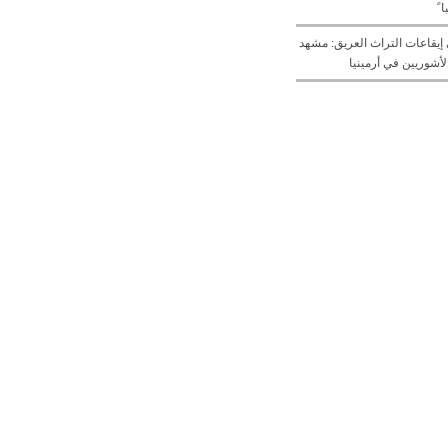
 ً
يقاعات التراث العريق: مشهد
لأشوريين في أرمينيا